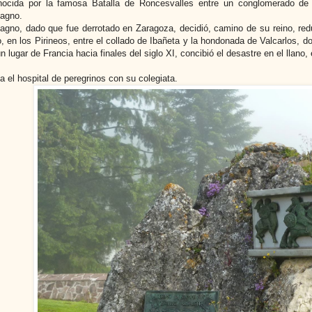
ocida por la famosa Batalla de Roncesvalles entre un conglomerado de
magno.
agno, dado que fue derrotado en Zaragoza, decidió, camino de su reino, redu
o, en los Pirineos, entre el collado de Ibañeta y la hondonada de Valcarlos,
n lugar de Francia hacia finales del siglo XI, concibió el desastre en el llano,
 el hospital de peregrinos con su colegiata.