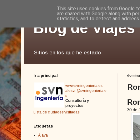
This site uses cookies from Google to 
are shared with Google along with per
statistics, and to detect and address
Blog de Viajes
Sitios en los que he estado
Ir a principal
domingo
Ron
www.svningenieria.es
alesvn@svningenieria.e
s
Ron
Consultoría y
proyectos
30 de 
Lista de ciudades visitadas
Etiquetas
Álava