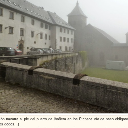
ión navarra al pie del puerto de Ibañeta en los Pirineos v
ía de paso obligato
os godos...)