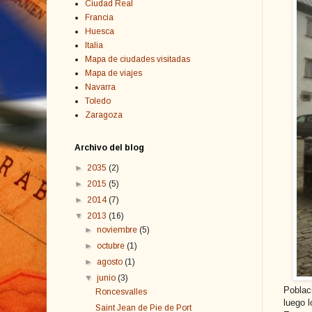
Ciudad Real
Francia
Huesca
Italia
Mapa de ciudades visitadas
Mapa de viajes
Navarra
Toledo
Zaragoza
Archivo del blog
►
2035
(2)
►
2015
(5)
►
2014
(7)
▼
2013
(16)
►
noviembre
(5)
►
octubre
(1)
►
agosto
(1)
▼
junio
(3)
Poblac
Roncesvalles
luego l
Saint Jean de Pie de Port