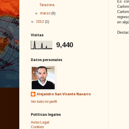
Es con
Tarazona
Carlo
Carlom
►
marzo
(6)
regres
►
2012
(1)
en algú
Destaca
Visitas
9,440
Datos personales
Alejandro San Vicente Navarro
Ver todo mi perfil
Políticas legales
Aviso Legal
Cookies